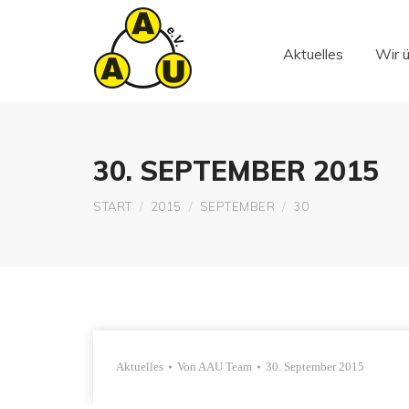
Aktuelles
Wir 
Aktuelles
Wir 
30. SEPTEMBER 2015
Sie befinden sich hier:
START
2015
SEPTEMBER
30
Aktuelles
Von
AAU Team
30. September 2015