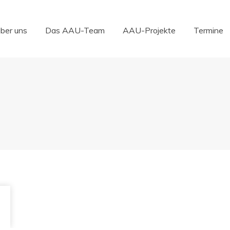
über uns
Das AAU-Team
AAU-Projekte
Termine
über uns
Das AAU-Team
AAU-Projekte
Termine