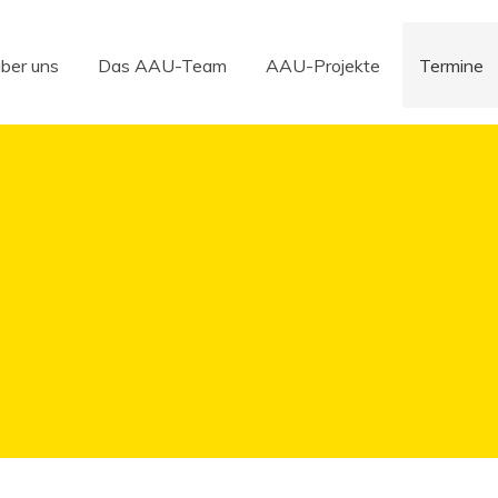
über uns
Das AAU-Team
AAU-Projekte
Termine
über uns
Das AAU-Team
AAU-Projekte
Termine