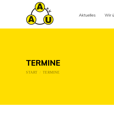
Aktuelles
Wir 
Aktuelles
Wir 
TERMINE
Sie befinden sich hier:
START
TERMINE