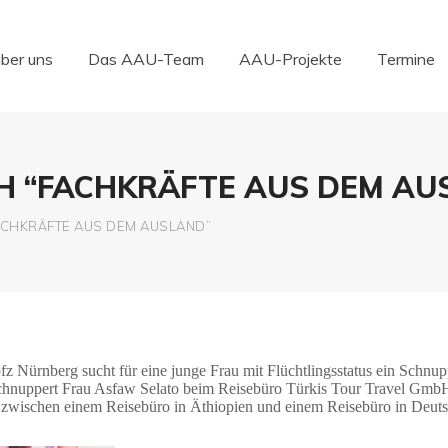
über uns
Das AAU-Team
AAU-Projekte
Termine
über uns
Das AAU-Team
AAU-Projekte
Termine
 “FACHKRÄFTE AUS DEM AU
CHKRÄFTE AUS DEM AUSLAND”
bfz Nürnberg sucht für eine junge Frau mit Flüchtlingsstatus ein Schnu
chnuppert Frau Asfaw Selato beim Reisebüro Türkis Tour Travel GmbH 
 zwischen einem Reisebüro in Äthiopien und einem Reisebüro in Deuts