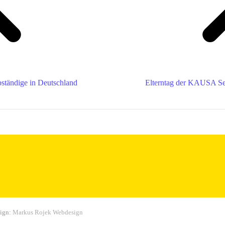
bständige in Deutschland
Elterntag der KAUSA Ser
sign:
Markus Rojek Webdesign