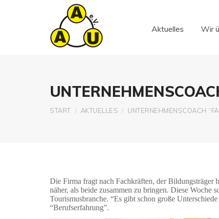
Aktuelles
Wir 
Aktuelles
Wir 
UNTERNEHMENSCOACH
Sie befinden sich hier:
START
AKTUELLES
UNTERNEHMENSCOACH “FA
Die Firma fragt nach Fachkräften, der Bildungsträger 
näher, als beide zusammen zu bringen. Diese Woche s
Tourismusbranche. “Es gibt schon große Unterschiede
“Berufserfahrung”.