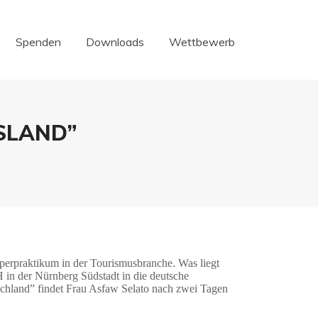
Spenden
Downloads
Wettbewerb
Spenden
Downloads
Wettbewerb
SLAND”
pperpraktikum in der Tourismusbranche. Was liegt
in der Nürnberg Südstadt in die deutsche
chland” findet Frau Asfaw Selato nach zwei Tagen