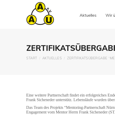
Aktuelles
Wir 
Aktuelles
Wir 
ZERTIFIKATSÜBERGAB
Sie befinden sich hier:
START
AKTUELLES
ZERTIFIKATSÜBERGABE “M
Eine weitere Partnerschaft findet ein erfolgreiches
Frank Sicheneder unterstütz. Lebensläufe wurden überar
Das Team des Projekts “Mentoring-Partnerschaft Nürnb
Engagement vom Mentor Herrn Frank Sicheneder (S