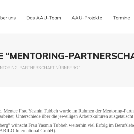
über uns
Das AAU-Team
AAU-Projekte
Termine
über uns
Das AAU-Team
AAU-Projekte
Termine
E “MENTORING-PARTNERSCH
ENTORING-PARTNERSCHAFT NÜRNBERG”
 Ende. Mentee Frau Yasmin Tubbeh wurde im Rahmen der Mentoring-Part
beitet, Unterschiede über die jeweiligen Arbeitskulturen ausgetauscht 
erg” wünscht Frau Yasmin Tubbeh weiterhin viel Erfolg im Berufslebe
TABILO International GmbH).