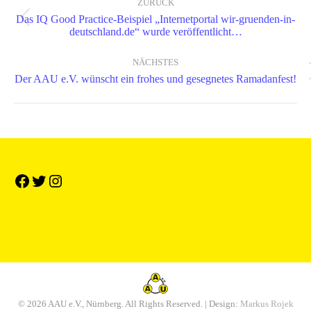
ZURÜCK
Das IQ Good Practice-Beispiel „Internetportal wir-gruenden-in-
Vorheriger
deutschland.de“ wurde veröffentlicht…
Beitrag:
NÄCHSTES
Nächster
Der AAU e.V. wünscht ein frohes und gesegnetes Ramadanfest!
Beitrag:
© 2026 AAU e.V., Nürnberg. All Rights Reserved. | Design:
Markus Rojek