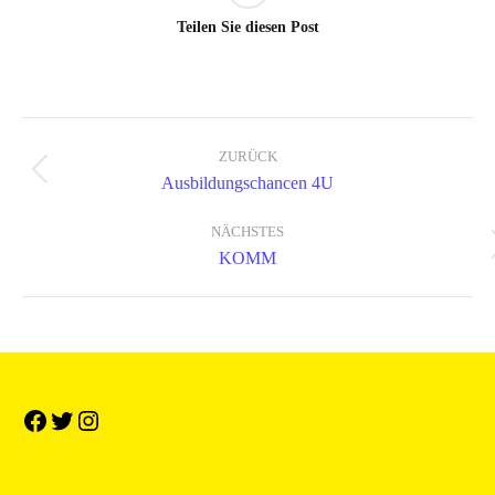
Teilen Sie diesen Post
ZURÜCK
Project
Previous
Ausbildungschancen 4U
project:
navigation
NÄCHSTES
Next
KOMM
project: