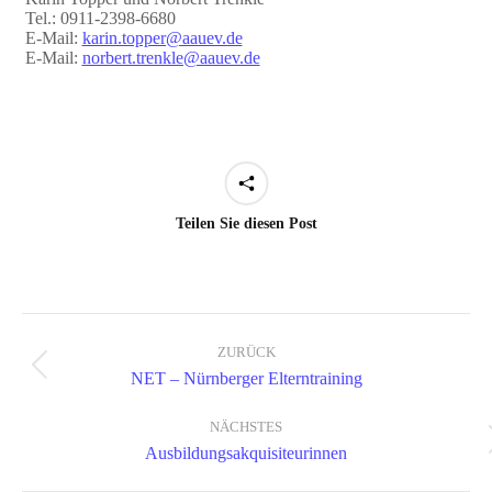
Tel.: 0911-2398-6680
E-Mail:
karin.topper@aauev.de
E-Mail:
norbert.trenkle@aauev.de
Teilen Sie diesen Post
ZURÜCK
Project
Previous
NET – Nürnberger Elterntraining
project:
navigation
NÄCHSTES
Next
Ausbildungsakquisiteurinnen
project: