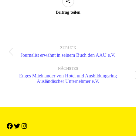
Beitrag teilen
Kommentarnavigation
ZURÜCK
Vorheriger
Journalist erwähnt in seinem Buch den AAU e.V.
Beitrag:
NÄCHSTES
Enges Miteinander von Hotel und Ausbildungsring
Nächster
Ausländischer Unternehmer e.V.
Beitrag: