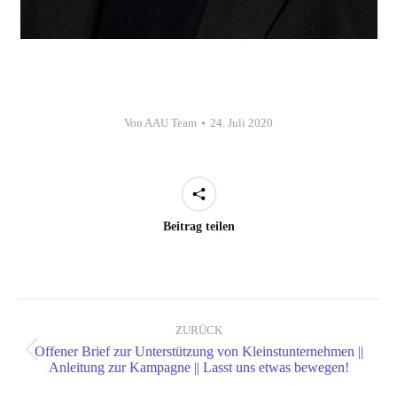
Von
AAU Team
24. Juli 2020
Beitrag teilen
Kommentarnavigation
ZURÜCK
Offener Brief zur Unterstützung von Kleinstunternehmen ||
Vorheriger
Anleitung zur Kampagne || Lasst uns etwas bewegen!
Beitrag: