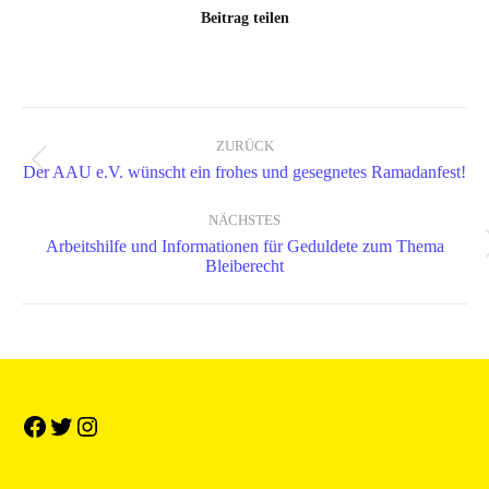
Beitrag teilen
Kommentarnavigation
ZURÜCK
Vorheriger
Der AAU e.V. wünscht ein frohes und gesegnetes Ramadanfest!
Beitrag:
NÄCHSTES
Arbeitshilfe und Informationen für Geduldete zum Thema
Nächster
Bleiberecht
Beitrag: