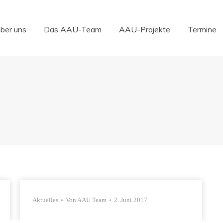
über uns
Das AAU-Team
AAU-Projekte
Termine
über uns
Das AAU-Team
AAU-Projekte
Termine
Aktuelles
Von
AAU Team
2. Juni 2017