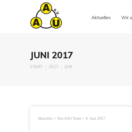
Aktuelles
Wir 
Aktuelles
Wir 
JUNI 2017
Sie befinden sich hier:
START
2017
JUNI
Aktuelles
Von
AAU Team
6. Juni 2017