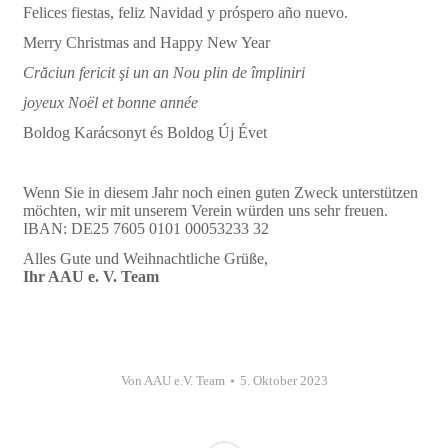
Felices fiestas, feliz Navidad y próspero año nuevo.
Merry Christmas and Happy New Year
Crăciun fericit şi un an Nou plin de împliniri
joyeux Noël et bonne année
Boldog Karácsonyt és Boldog Új Évet
Wenn Sie in diesem Jahr noch einen guten Zweck unterstützen
möchten, wir mit unserem Verein würden uns sehr freuen.
IBAN: DE25 7605 0101 00053233 32
Alles Gute und Weihnachtliche Grüße,
Ihr AAU e. V. Team
Von
AAU e.V. Team
5. Oktober 2023