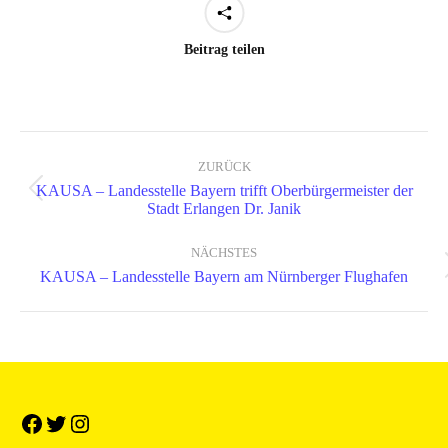
Beitrag teilen
Kommentarnavigation
ZURÜCK
KAUSA – Landesstelle Bayern trifft Oberbürgermeister der
Vorheriger
Stadt Erlangen Dr. Janik
Beitrag:
NÄCHSTES
Nächster
KAUSA – Landesstelle Bayern am Nürnberger Flughafen
Beitrag: